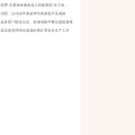
花季·关爱身体康保县人民检察院“木兰有...
保法院：以活动开展促审判质效提升见成效
保县多部门联合出击、多领域集中整治成效显著
保县应急管理局全面做好尾矿库安全生产工作