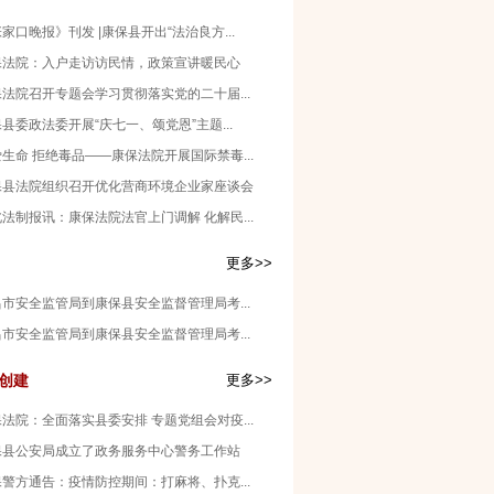
家口晚报》刊发 |康保县开出“法治良方...
保法院：入户走访访民情，政策宣讲暖民心
法院召开专题会学习贯彻落实党的二十届...
县委政法委开展“庆七一、颂党恩”主题...
生命 拒绝毒品——康保法院开展国际禁毒...
保县法院组织召开优化营商环境企业家座谈会
法制报讯：康保法院法官上门调解 化解民...
更多>>
市安全监管局到康保县安全监督管理局考...
市安全监管局到康保县安全监督管理局考...
创建
更多>>
法院：全面落实县委安排 专题党组会对疫...
保县公安局成立了政务服务中心警务工作站
警方通告：疫情防控期间：打麻将、扑克...