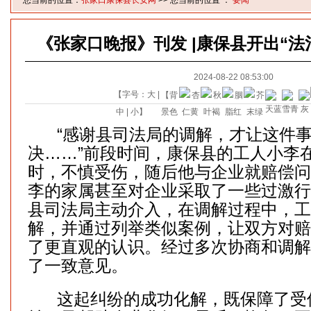
您当前的位置：
张家口康保县长安网
>> 您当前的位置 ：
要闻
《张家口晚报》刊发 |康保县开出“法
2024-08-22 08:53:00
【字号：
大
|
【背
中
|
小
】
景色
“感谢县司法局的调解，才让这件
决……”前段时间，康保县的工人小李
时，不慎受伤，随后他与企业就赔偿问
李的家属甚至对企业采取了一些过激行
县司法局主动介入，在调解过程中，工
解，并通过列举类似案例，让双方对赔
了更直观的认识。经过多次协商和调解
了一致意见。
这起纠纷的成功化解，既保障了受