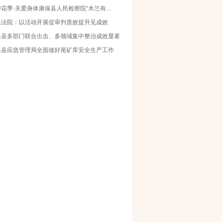
花季·关爱身体康保县人民检察院“木兰有...
保法院：以活动开展促审判质效提升见成效
保县多部门联合出击、多领域集中整治成效显著
保县应急管理局全面做好尾矿库安全生产工作