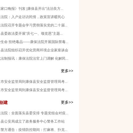
家口晚报》刊发 |康保县开出“法治良方...
保法院：入户走访访民情，政策宣讲暖民心
法院召开专题会学习贯彻落实党的二十届...
县委政法委开展“庆七一、颂党恩”主题...
生命 拒绝毒品——康保法院开展国际禁毒...
保县法院组织召开优化营商环境企业家座谈会
法制报讯：康保法院法官上门调解 化解民...
更多>>
市安全监管局到康保县安全监督管理局考...
市安全监管局到康保县安全监督管理局考...
创建
更多>>
法院：全面落实县委安排 专题党组会对疫...
保县公安局成立了政务服务中心警务工作站
警方通告：疫情防控期间：打麻将、扑克...