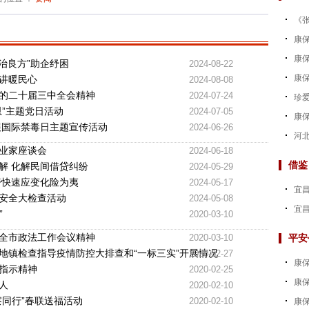
《张
康
康保
治良方”助企纾困
2024-08-22
康保
讲暖民心
2024-08-08
的二十届三中全会精神
2024-07-24
珍爱
”主题党日活动
2024-07-05
康
展国际禁毒日主题宣传活动
2024-06-26
河北
业家座谈会
2024-06-18
借鉴
解 化解民间借贷纠纷
2024-05-29
警快速应变化险为夷
2024-05-17
宜昌
安全大检查活动
2024-05-08
宜昌
”
2020-03-10
全市政法工作会议精神
2020-03-10
平安
地镇检查指导疫情防控大排查和“一标三实”开展情况
2020-02-27
康保
指示精神
2020-02-25
康
人
2020-02-10
察同行”春联送福活动
2020-02-10
康保