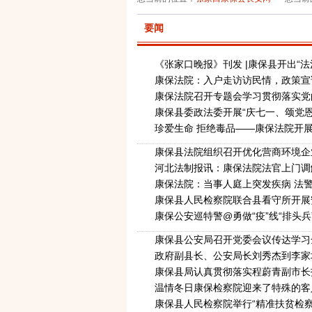
要闻
《张家口晚报》刊发 |康保县开出“法
康保法院：入户走访访民情，政策宣
康保法院召开专题会学习贯彻落实党
康保县委政法委开展“庆七一、颂党恩
珍爱生命 拒绝毒品——康保法院开
康保县法院组织召开优化营商环境企
河北法制报讯：康保法院法官上门调
康保法院：当事人庭上突发疾病 法
康保县人民检察院联合县看守所开展
康保公安巡特警@勇做“疫”线“排头兵
康保县公安局召开党委会议传达学习
政府副县长、公安局长刘秀杰到李家
康保县局认真贯彻落实程蔚青副市长
温情冬日康保检察院迎来了特殊的客
康保县人民检察院举行“精准扶贫检