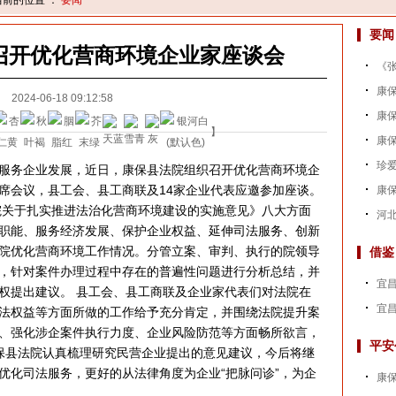
当前的位置 ：
要闻
要闻
召开优化营商环境企业家座谈会
《张
康
2024-06-18 09:12:58
康保
】
康保
珍爱
务企业发展，近日，康保县法院组织召开优化营商环境企
席会议，县工会、县工商联及14家企业代表应邀参加座谈。
康
关于扎实推进法治化营商环境建设的实施意见》八大方面
河北
职能、服务经济发展、保护企业权益、延伸司法服务、创新
院优化营商环境工作情况。分管立案、审判、执行的院领导
借鉴
，针对案件办理过程中存在的普遍性问题进行分析总结，并
宜昌
权提出建议。 县工会、县工商联及企业家代表们对法院在
宜昌
法权益等方面所做的工作给予充分肯定，并围绕法院提升案
、强化涉企案件执行力度、企业风险防范等方面畅所欲言，
平安
保县法院认真梳理研究民营企业提出的意见建议，今后将继
优化司法服务，更好的从法律角度为企业“把脉问诊”，为企
康保