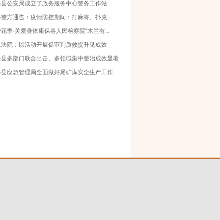
保县公安局成立了政务服务中心警务工作站
警方通告：疫情防控期间：打麻将、扑克...
花季·关爱身体康保县人民检察院“木兰有...
保法院：以活动开展促审判质效提升见成效
保县多部门联合出击、多领域集中整治成效显著
保县应急管理局全面做好尾矿库安全生产工作