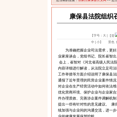
您当前的位置：
张家口康保县长安网
>> 您
康保县法院组织
【字号：
大
|
【背
中
|
小
】
景色
为准确把握企业司法需求，更好服
业家座谈会，党组书记、院长崔智出
会上，崔智对《河北省高级人民法院
内容详细进行解读，从法院立足司法
工作举措等方面介绍说明了康保县法
通报了近年受理的民营企业案件情况
对企业在生产经营活动中如何依法维
优化营商环境、保护企业与企业家合
件办理质效、完善涉企案件调解机制
提出一些有针对性的意见建议。 康
续加强与企业间的沟通交流，进一步
业的健康发展保驾护航。