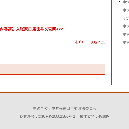
康
康保
守护
康
彩内容请进入张家口康保县长安网<<<
康
打印
收藏本页
康
主管单位：中共张家口市委政法委员会
备案序号：冀ICP备10001396号-1 技术支持：
长城网